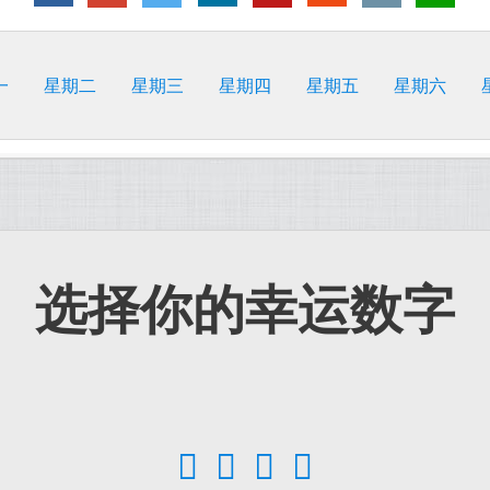
一
星期二
星期三
星期四
星期五
星期六
选择你的幸运数字