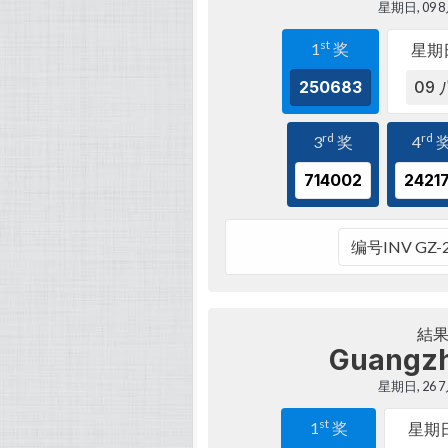
星期日, 09 8
st
1
奖
星期
2
5
0
6
8
3
09 
rd
rd
3
奖
4
7
1
4
0
0
2
2
4
2
1
编号INV GZ-2
結
Guangz
星期日, 26 7
st
1
奖
星期