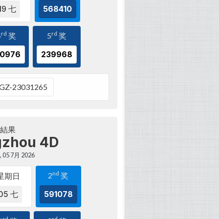
19 七
5
6
8
4
1
0
rd
rd
4
奖
5
奖
0
9
7
6
2
3
9
9
6
8
GZ-23031265
結果
gzhou
4D
05 7月 2026
nd
2
奖
星期日
05 七
5
9
1
0
7
8
rd
rd