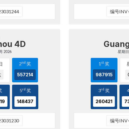
3031244
编号INV 
果
hou
4D
Guan
月 2026
星期日, 
nd
st
2
奖
1
奖
日
六
5
5
7
2
1
4
9
8
7
9
1
5
rd
rd
奖
5
奖
3
奖
1
9
1
4
8
4
3
7
2
6
0
4
2
1
7
3031230
编号INV 