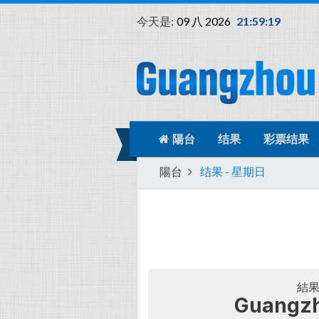
今天是:
09 八 2026
21:59:20
陽台
结果
彩票结果
陽台
结果 - 星期日
結
Guangz