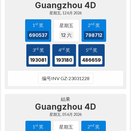
Guangzhou
4D
星期五, 12 6月 2026
st
nd
1
奖
2
奖
星期五
6
9
0
5
3
7
12 六
7
9
8
7
1
2
rd
rd
rd
3
奖
4
奖
5
奖
1
9
3
0
8
1
1
9
3
1
8
0
4
8
6
6
5
9
编号INV GZ-23031228
結果
Guangzhou
4D
星期五, 05 6月 2026
st
nd
1
奖
2
奖
星期五