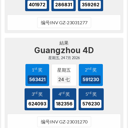
4
0
1
9
7
2
2
8
6
8
3
1
3
5
9
2
6
2
编号INV GZ-23031277
結果
Guangzhou
4D
星期五, 24 7月 2026
st
nd
1
奖
2
奖
星期五
5
6
3
4
2
1
24 七
5
9
1
2
3
0
rd
rd
rd
3
奖
4
奖
5
奖
6
2
4
0
9
3
1
8
2
3
5
6
5
7
6
2
3
0
编号INV GZ-23031270