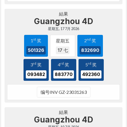
結果
Guangzhou
4D
星期五, 17 7月 2026
st
nd
1
奖
2
奖
星期五
5
0
1
3
2
6
17 七
8
3
2
6
9
0
rd
rd
rd
3
奖
4
奖
5
奖
0
9
3
4
8
2
8
8
3
7
7
0
4
9
2
3
6
0
编号INV GZ-23031263
結果
Guangzhou
4D
星期五, 10 7月 2026