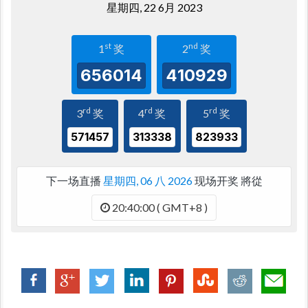
星期四, 22 6月 2023
st
nd
1
奖
2
奖
6
5
6
0
1
4
4
1
0
9
2
9
rd
rd
rd
3
奖
4
奖
5
奖
5
7
1
4
5
7
3
1
3
3
3
8
8
2
3
9
3
3
下一场直播
星期四, 06 八 2026
现场开奖 將從
20:40:00 ( GMT+8 )