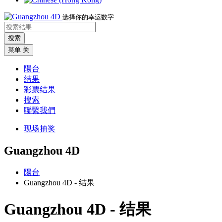
选择你的幸运数字
搜索
菜单
关
陽台
结果
彩票结果
搜索
聯繫我們
现场抽奖
Guangzhou
4D
陽台
Guangzhou 4D - 结果
Guangzhou 4D - 结果