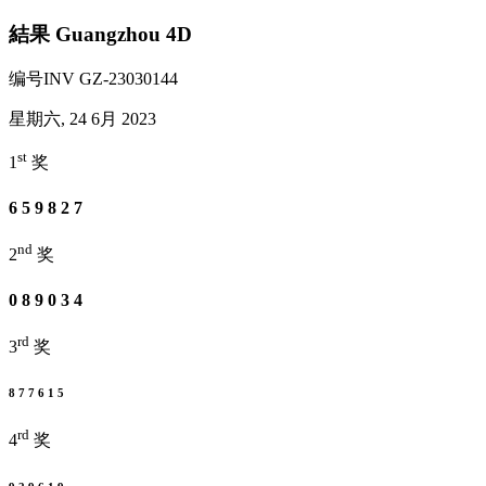
結果
Guangzhou
4D
编号INV GZ-23030144
星期六, 24 6月 2023
st
1
奖
6
5
9
8
2
7
nd
2
奖
0
8
9
0
3
4
rd
3
奖
8
7
7
6
1
5
rd
4
奖