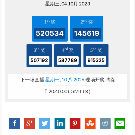
星期三, 04 10月 2023
st
nd
1
奖
2
奖
5
2
0
5
3
4
1
4
5
6
1
9
rd
rd
rd
3
奖
4
奖
5
奖
5
0
7
1
9
2
5
8
7
7
8
9
9
1
5
3
2
5
下一场直播
星期一, 10 八 2026
现场开奖 將從
20:40:00 ( GMT+8 )