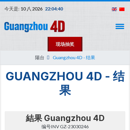
今天是:
10 八 2026
22:04:40
现场抽奖
陽台
Guangzhou 4D - 结果
GUANGZHOU 4D - 结
果
結果
Guangzhou
4D
编号INV GZ-23030246