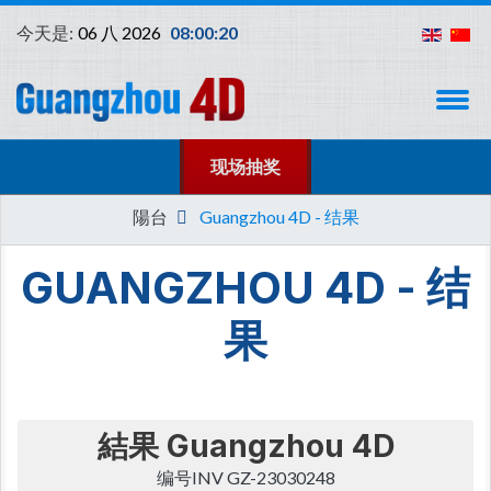
今天是:
06 八 2026
08:00:20
现场抽奖
陽台
Guangzhou 4D - 结果
GUANGZHOU 4D - 结
果
結果
Guangzhou
4D
编号INV GZ-23030248