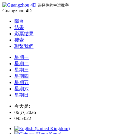
选择你的幸运数字
Guangzhou 4D
陽台
结果
彩票结果
搜索
聯繫我們
星期一
星期二
星期三
星期四
星期五
星期六
星期日
今天是:
06 八 2026
09:53:22