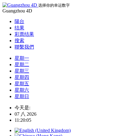
选择你的幸运数字
Guangzhou 4D
陽台
结果
彩票结果
搜索
聯繫我們
星期一
星期二
星期三
星期四
星期五
星期六
星期日
今天是:
07 八 2026
11:20:05