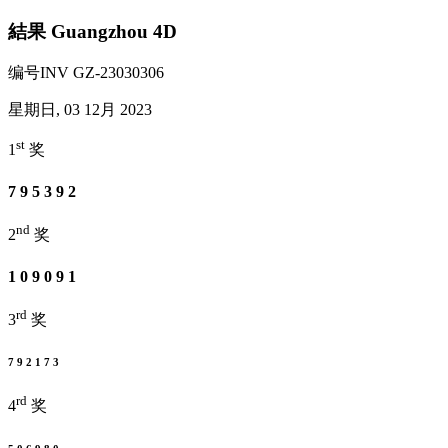
結果
Guangzhou
4D
编号INV GZ-23030306
星期日, 03 12月 2023
st
1
奖
7
9
5
3
9
2
nd
2
奖
1
0
9
0
9
1
rd
3
奖
7
9
2
1
7
3
rd
4
奖