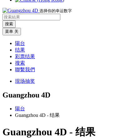
选择你的幸运数字
搜索
菜单
关
陽台
结果
彩票结果
搜索
聯繫我們
现场抽奖
Guangzhou
4D
陽台
Guangzhou 4D - 结果
Guangzhou 4D - 结果