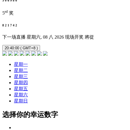
5
0
6
9
8
0
rd
5
奖
8
2
1
7
4
2
下一场直播
星期六, 08 八 2026
现场开奖 將從
20:40:00 ( GMT+8 )
星期一
星期二
星期三
星期四
星期五
星期六
星期日
选择你的幸运数字