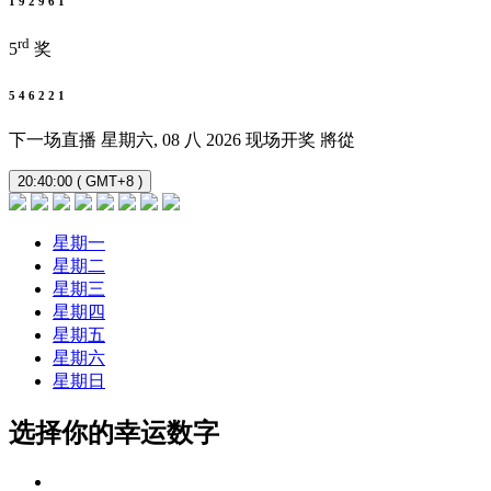
1
9
2
9
6
1
rd
5
奖
5
4
6
2
2
1
下一场直播
星期六, 08 八 2026
现场开奖 將從
20:40:00 ( GMT+8 )
星期一
星期二
星期三
星期四
星期五
星期六
星期日
选择你的幸运数字