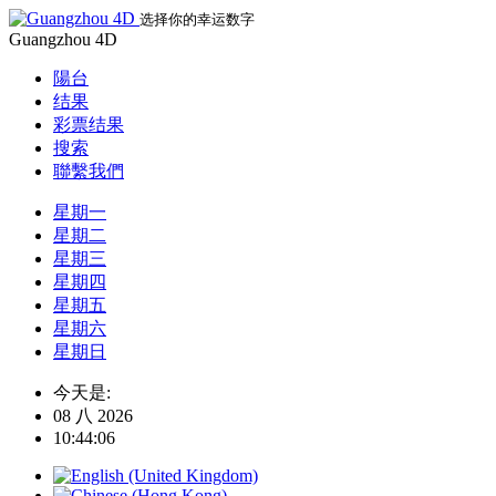
选择你的幸运数字
Guangzhou 4D
陽台
结果
彩票结果
搜索
聯繫我們
星期一
星期二
星期三
星期四
星期五
星期六
星期日
今天是:
08 八 2026
10:44:06