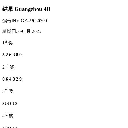
結果
Guangzhou
4D
编号INV GZ-23030709
星期四, 09 1月 2025
st
1
奖
5
2
6
3
8
9
nd
2
奖
0
6
4
8
2
9
rd
3
奖
9
2
6
8
1
3
rd
4
奖