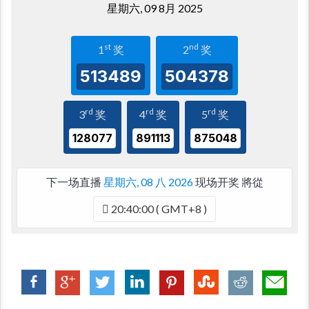
星期六, 09 8月 2025
st
nd
1
奖
2
奖
5
1
3
4
8
9
5
0
4
3
7
8
rd
rd
rd
3
奖
4
奖
5
奖
1
2
8
0
7
7
8
9
1
1
1
3
8
7
5
0
4
8
下一场直播
星期六, 08 八 2026
现场开奖 將從
20:40:00 ( GMT+8 )