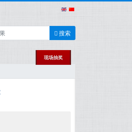
搜索
现场抽奖
果