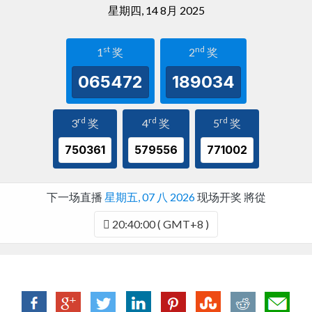
星期四, 14 8月 2025
st
nd
1
奖
2
奖
0
6
5
4
7
2
1
8
9
0
3
4
rd
rd
rd
3
奖
4
奖
5
奖
7
5
0
3
6
1
5
7
9
5
5
6
7
7
1
0
0
2
下一场直播
星期五, 07 八 2026
现场开奖 將從
20:40:00 ( GMT+8 )