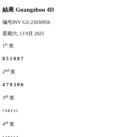
結果
Guangzhou
4D
编号INV GZ-23030956
星期六, 13 9月 2025
st
1
奖
8
5
1
0
8
7
nd
2
奖
4
7
9
3
0
6
rd
3
奖
7
4
8
1
3
2
rd
4
奖