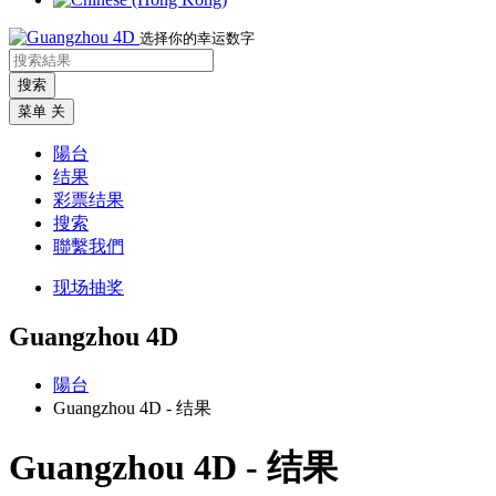
选择你的幸运数字
搜索
菜单
关
陽台
结果
彩票结果
搜索
聯繫我們
现场抽奖
Guangzhou
4D
陽台
Guangzhou 4D - 结果
Guangzhou 4D - 结果