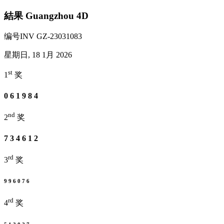
結果
Guangzhou
4D
编号INV GZ-23031083
星期日, 18 1月 2026
st
1
奖
0
6
1
9
8
4
nd
2
奖
7
3
4
6
1
2
rd
3
奖
9
9
6
0
7
6
rd
4
奖