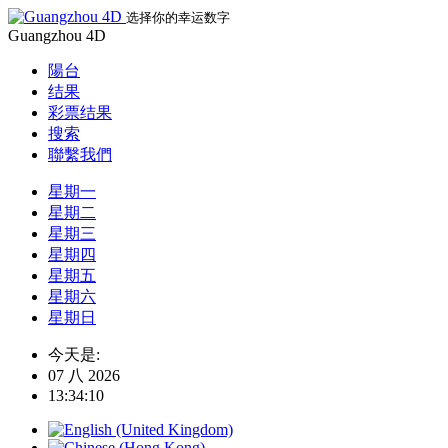
选择你的幸运数字
Guangzhou 4D
陽台
结果
彩票结果
搜索
聯繫我們
星期一
星期二
星期三
星期四
星期五
星期六
星期日
今天是:
07 八 2026
13:34:10