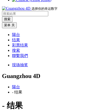
选择你的幸运数字
搜索
菜单
关
陽台
结果
彩票结果
搜索
聯繫我們
现场抽奖
Guangzhou
4D
陽台
- 结果
- 结果