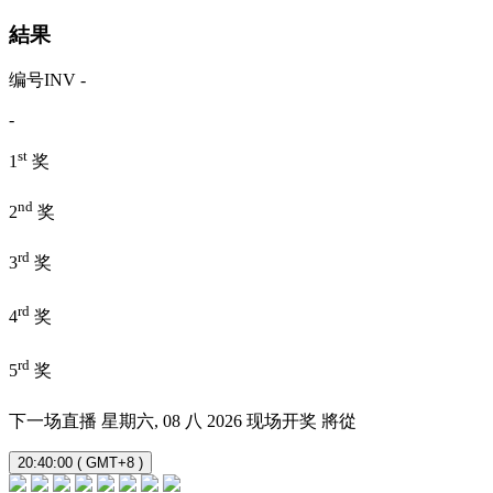
結果
编号INV -
-
st
1
奖
nd
2
奖
rd
3
奖
rd
4
奖
rd
5
奖
下一场直播
星期六, 08 八 2026
现场开奖 將從
20:40:00 ( GMT+8 )