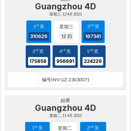
Guangzhou
4D
星期三, 12 4月 2023
st
nd
1
奖
2
奖
星期三
3
1
0
6
2
9
12 四
1
6
7
3
4
1
rd
rd
rd
3
奖
4
奖
5
奖
1
7
5
8
5
8
9
5
6
6
9
1
2
2
4
2
2
9
编号INV GZ-23030071
結果
Guangzhou
4D
星期二, 11 4月 2023
st
nd
1
奖
2
奖
星期二