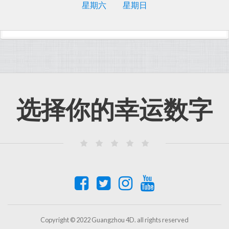
星期六
星期日
选择你的幸运数字
Copyright © 2022 Guangzhou 4D. all rights reserved