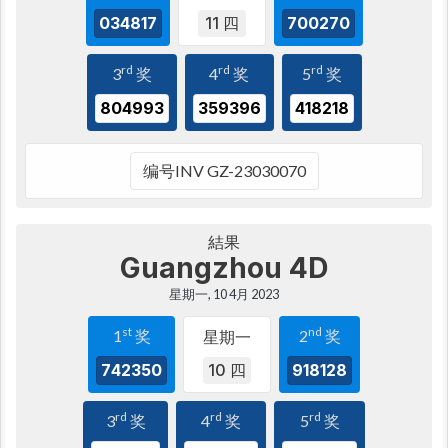
0
3
4
8
1
7
11 四
7
0
0
2
7
0
rd
rd
rd
3
奖
4
奖
5
奖
8
0
4
9
9
3
3
5
9
3
9
6
4
1
8
2
1
8
编号INV GZ-23030070
結果
Guangzhou
4D
星期一, 10 4月 2023
st
nd
1
奖
2
奖
星期一
7
4
2
3
5
0
10 四
9
1
8
1
2
8
rd
rd
rd
3
奖
4
奖
5
奖