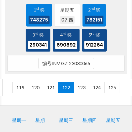
st
nd
1
奖
2
奖
星期五
7
4
8
2
7
5
07 四
7
8
2
1
5
1
rd
rd
rd
3
奖
4
奖
5
奖
2
9
0
3
4
1
6
9
0
8
9
2
9
1
2
2
6
4
编号INV GZ-23030066
...
119
120
121
122
123
124
125
...
星期一
星期二
星期三
星期四
星期五