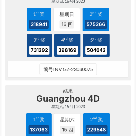
星期日, 16 4月 2023
st
nd
1
奖
2
奖
星期日
3
1
8
9
4
1
16 四
5
7
5
3
6
6
rd
rd
rd
3
奖
4
奖
5
奖
7
3
1
2
9
2
3
9
8
1
6
9
5
0
4
6
4
2
编号INV GZ-23030075
結果
Guangzhou
4D
星期六, 15 4月 2023
st
nd
1
奖
2
奖
星期六
1
3
7
0
6
3
15 四
2
2
9
5
4
8