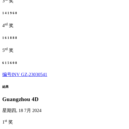
3
奖
1
4
1
9
6
0
rd
4
奖
1
6
1
8
8
8
rd
5
奖
6
1
5
6
0
8
编号INV GZ-23030541
結果
Guangzhou
4D
星期四, 18 7月 2024
st
1
奖