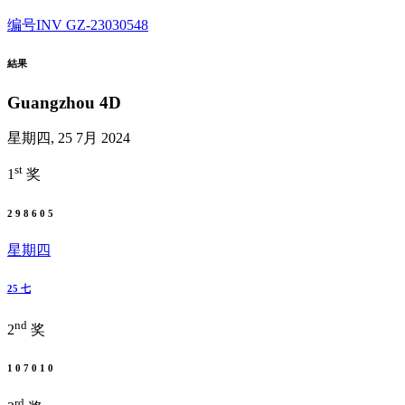
编号INV GZ-23030548
結果
Guangzhou
4D
星期四, 25 7月 2024
st
1
奖
2
9
8
6
0
5
星期四
25 七
nd
2
奖
1
0
7
0
1
0
rd