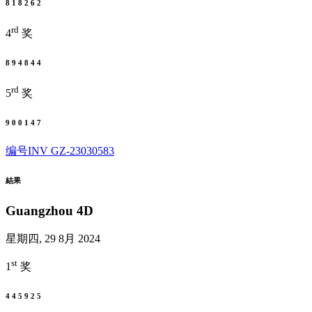
8
1
8
2
6
2
rd
4
奖
8
9
4
8
4
4
rd
5
奖
9
0
0
1
4
7
编号INV GZ-23030583
結果
Guangzhou
4D
星期四, 29 8月 2024
st
1
奖
4
4
5
9
2
5