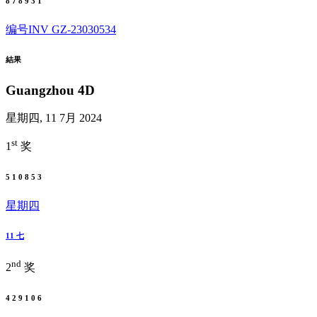
8
7
8
9
3
1
编号INV GZ-23030534
結果
Guangzhou
4D
星期四, 11 7月 2024
st
1
奖
5
1
0
8
5
3
星期四
11 七
nd
2
奖
4
2
9
1
0
6