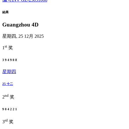
結果
Guangzhou
4D
星期四, 25 12月 2025
st
1
奖
3
9
4
9
0
8
星期四
25 十二
nd
2
奖
9
0
4
2
2
1
rd
3
奖