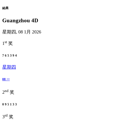
結果
Guangzhou
4D
星期四, 08 1月 2026
st
1
奖
7
6
5
3
9
4
星期四
08 一
nd
2
奖
0
9
5
1
3
3
rd
3
奖